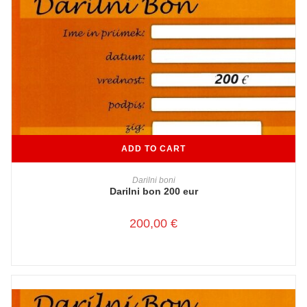
ADD TO CART
Darilni boni
Darilni bon 200 eur
200,00
€