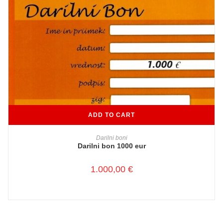
ADD TO CART
Darilni boni
Darilni bon 1000 eur
1.000,00
€