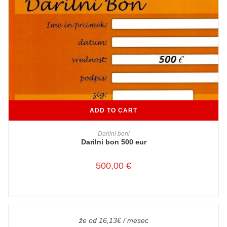
ADD TO CART
Darilni boni
Darilni bon 500 eur
500,00
€
že od 16,13€ / mesec